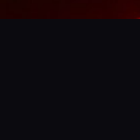
Mitarbeiter:innen
4.200
Standorte
DACH-Region, Berlin, 
Düsseldorf, München, Wien, 
Zürich
Über uns
Kearney ist eine führende 
internationale 
Managementberatung mit 
Firmensprachen